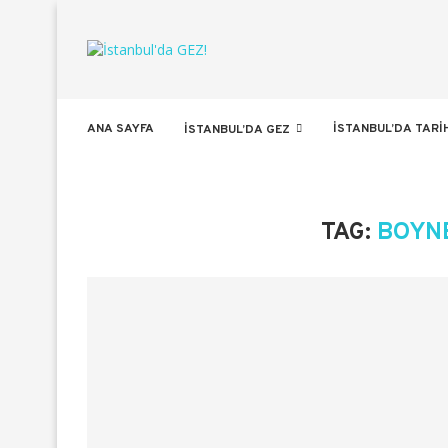
ANA SAYFA
İSTANBUL’DA TARI
İSTANBUL’DA GEZ
TAG:
BOYN