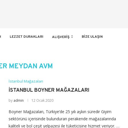
H
LEZZET DURAKLARI
BIZE ULAŞIN
ALIŞVERIŞ
ER MEYDAN AVM
İstanbul Mağazaları
İSTANBUL BOYNER MAĞAZALARI
by
admin
12 Ocak 2020
Boyner Mağazaları, Türkiye’de 25 yılı aşkın süredir Giyim
sektörünü içerisinde bulunduran perakende mağazalarında
kaliteli ve bol çeşit yelpazesi ile tüketicisine hizmet veriyor. …