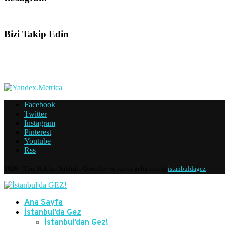
Bizi Takip Edin
Facebook
Twitter
Instagram
Pinterest
Youtube
Rss
2020 - Tüm Hakları Saklıdır. Görseller ve içerik geliştirici @
istanbuldagez
Ana Sayfa
İstanbul’da Gez
İstanbul’dan Gez!