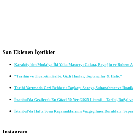
Son Eklenen İçerikler
Karaköy’den Moda’ya İki Yaka Mastery: Galata, Beyoğlu ve Bohem A
“Tarihin ve Ticaretin Kalbi: Gizli Hanlar, Toptancılar & Haliç”
Tarihi Yarımada Gezi Rehberi: Topkapı Sarayı, Sultanahmet ve İkoni
İstanbul’da Gezilecek En Güzel 50 Yer (2025 Listesi) – Tarihi, Doğal v
İstanbul’da Hafta Sonu Kaçamaklarının Vazgeçilmez Durakları: Sapa
Instagram