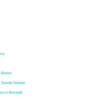
sya
k Rotalar
e Turistik Noktalar
nca ve Bozcaada