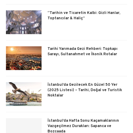
“Tarihin ve Ticaretin Kalbi: Gizli Hanlar,
Toptancılar & Haliç”
Tarihi Yarımada Gezi Rehberi: Topkapı
Sarayı, Sultanahmet ve İkonik Rotalar
İstanbul’da Gezilecek En Güzel 50 Yer
(2025 Listesi) – Tarihi, Doğal ve Turistik
Noktalar
İstanbul’da Hafta Sonu Kaçamaklarının
Vazgeçilmez Durakları: Sapanca ve
Bozcaada