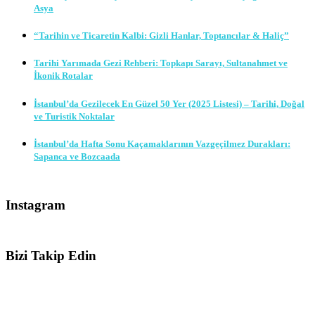
Asya
“Tarihin ve Ticaretin Kalbi: Gizli Hanlar, Toptancılar & Haliç”
Tarihi Yarımada Gezi Rehberi: Topkapı Sarayı, Sultanahmet ve
İkonik Rotalar
İstanbul’da Gezilecek En Güzel 50 Yer (2025 Listesi) – Tarihi, Doğal
ve Turistik Noktalar
İstanbul’da Hafta Sonu Kaçamaklarının Vazgeçilmez Durakları:
Sapanca ve Bozcaada
Instagram
Bizi Takip Edin