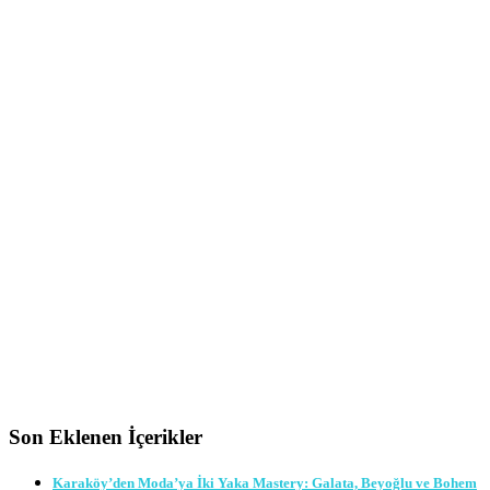
Son Eklenen İçerikler
Karaköy’den Moda’ya İki Yaka Mastery: Galata, Beyoğlu ve Bohem