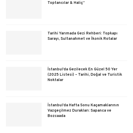
Toptancılar & Haliç”
Tarihi Yarımada Gezi Rehberi: Topkapı
Sarayı, Sultanahmet ve İkonik Rotalar
İstanbul’da Gezilecek En Güzel 50 Yer
(2025 Listesi) – Tarihi, Doğal ve Turistik
Noktalar
İstanbul’da Hafta Sonu Kaçamaklarının
Vazgeçilmez Durakları: Sapanca ve
Bozcaada