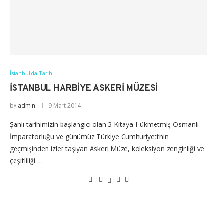
İstanbul'da Tarih
İSTANBUL HARBIYE ASKERI MÜZESI
by
admin
9 Mart 2014
Şanlı tarihimizin başlangıcı olan 3 Kıtaya Hükmetmiş Osmanlı
İmparatorluğu ve günümüz Türkiye Cumhuriyeti‘nin
geçmişinden izler taşıyan Askeri Müze, koleksiyon zenginliği ve
çeşitliliği …