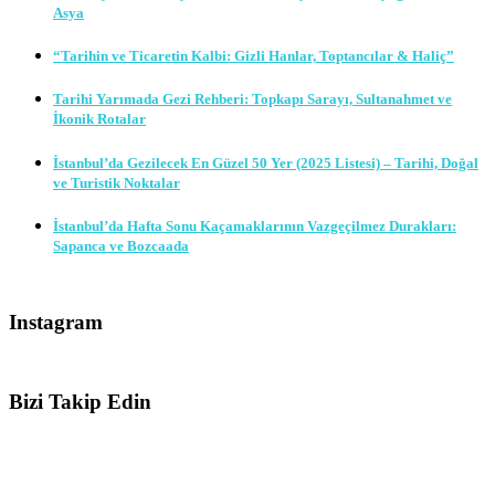
Asya
“Tarihin ve Ticaretin Kalbi: Gizli Hanlar, Toptancılar & Haliç”
Tarihi Yarımada Gezi Rehberi: Topkapı Sarayı, Sultanahmet ve
İkonik Rotalar
İstanbul’da Gezilecek En Güzel 50 Yer (2025 Listesi) – Tarihi, Doğal
ve Turistik Noktalar
İstanbul’da Hafta Sonu Kaçamaklarının Vazgeçilmez Durakları:
Sapanca ve Bozcaada
Instagram
Bizi Takip Edin