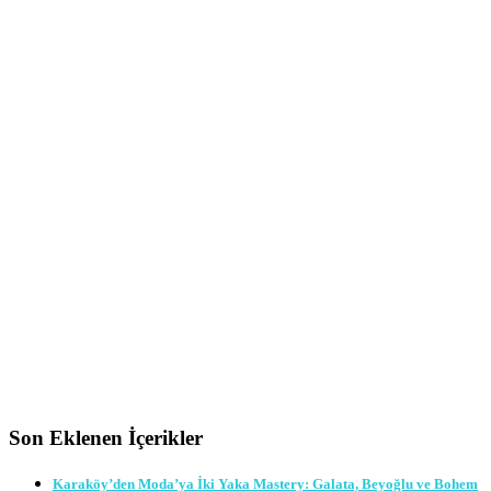
Son Eklenen İçerikler
Karaköy’den Moda’ya İki Yaka Mastery: Galata, Beyoğlu ve Bohem