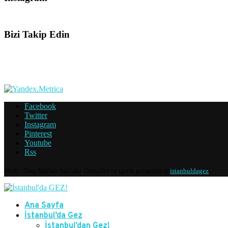
Bizi Takip Edin
Facebook
Twitter
Instagram
Pinterest
Youtube
Rss
2020 - Tüm Hakları Saklıdır. Görseller ve içerik geliştirici @
istanbuldagez
Ana Sayfa
İstanbul’da Gez
İstanbul’dan Gez!