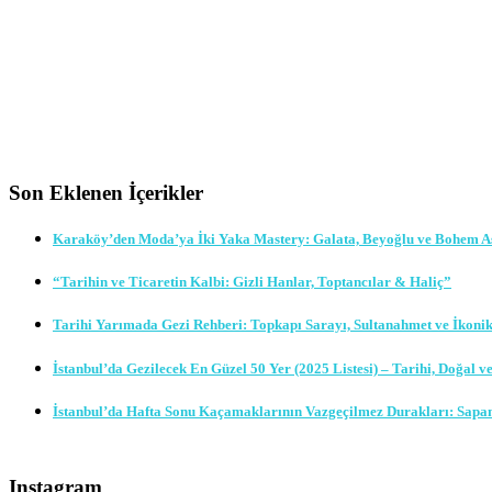
Son Eklenen İçerikler
Karaköy’den Moda’ya İki Yaka Mastery: Galata, Beyoğlu ve Bohem A
“Tarihin ve Ticaretin Kalbi: Gizli Hanlar, Toptancılar & Haliç”
Tarihi Yarımada Gezi Rehberi: Topkapı Sarayı, Sultanahmet ve İkoni
İstanbul’da Gezilecek En Güzel 50 Yer (2025 Listesi) – Tarihi, Doğal v
İstanbul’da Hafta Sonu Kaçamaklarının Vazgeçilmez Durakları: Sapa
Instagram