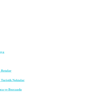
sya
k Rotalar
e Turistik Noktalar
nca ve Bozcaada