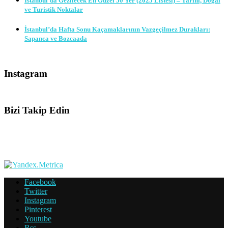
İstanbul’da Gezilecek En Güzel 50 Yer (2025 Listesi) – Tarihi, Doğal
ve Turistik Noktalar
İstanbul’da Hafta Sonu Kaçamaklarının Vazgeçilmez Durakları:
Sapanca ve Bozcaada
Instagram
Bizi Takip Edin
Facebook
Twitter
Instagram
Pinterest
Youtube
Rss