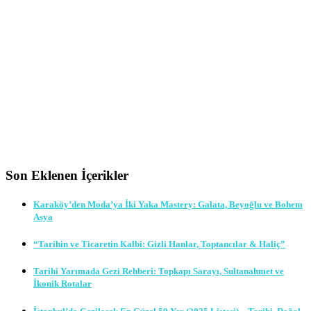
Son Eklenen İçerikler
Karaköy’den Moda’ya İki Yaka Mastery: Galata, Beyoğlu ve Bohem
Asya
“Tarihin ve Ticaretin Kalbi: Gizli Hanlar, Toptancılar & Haliç”
Tarihi Yarımada Gezi Rehberi: Topkapı Sarayı, Sultanahmet ve
İkonik Rotalar