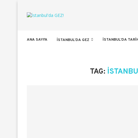
ANA SAYFA
İSTANBUL’DA TARI
İSTANBUL’DA GEZ
TAG:
ISTANBU