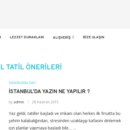
H
LEZZET DURAKLARI
BIZE ULAŞIN
ALIŞVERIŞ
L TATIL ÖNERILERI
İstanbulda Gez
İSTANBUL’DA YAZIN NE YAPILIR ?
by
admin
28 Haziran 2015
Yaz geldi, tatiller başladı ve imkanı olan herkes ilk fırsatta bu
şehrin kalabalığından, stresinden uzaklaşıp kafasını dinlemek
için planlar yapmaya başladı bile… …