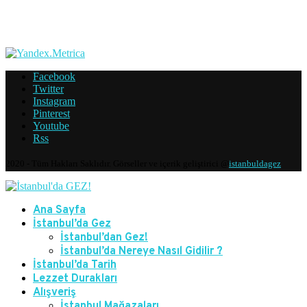
Facebook
Twitter
Instagram
Pinterest
Youtube
Rss
2020 - Tüm Hakları Saklıdır. Görseller ve içerik geliştirici @
istanbuldagez
Ana Sayfa
İstanbul’da Gez
İstanbul’dan Gez!
İstanbul’da Nereye Nasıl Gidilir ?
İstanbul’da Tarih
Lezzet Durakları
Alışveriş
İstanbul Mağazaları