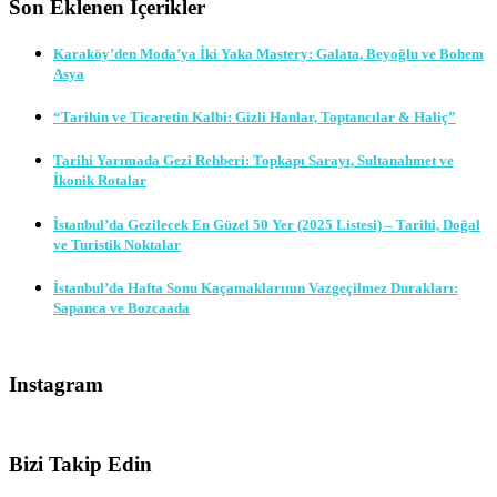
Son Eklenen İçerikler
Karaköy’den Moda’ya İki Yaka Mastery: Galata, Beyoğlu ve Bohem
Asya
“Tarihin ve Ticaretin Kalbi: Gizli Hanlar, Toptancılar & Haliç”
Tarihi Yarımada Gezi Rehberi: Topkapı Sarayı, Sultanahmet ve
İkonik Rotalar
İstanbul’da Gezilecek En Güzel 50 Yer (2025 Listesi) – Tarihi, Doğal
ve Turistik Noktalar
İstanbul’da Hafta Sonu Kaçamaklarının Vazgeçilmez Durakları:
Sapanca ve Bozcaada
Instagram
Bizi Takip Edin