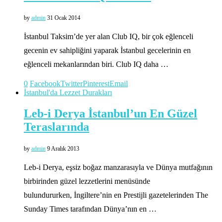
by
admin
31 Ocak 2014
İstanbul Taksim’de yer alan Club IQ, bir çok eğlenceli
gecenin ev sahipliğini yaparak İstanbul gecelerinin en
eğlenceli mekanlarından biri. Club IQ daha …
0
Facebook
Twitter
Pinterest
Email
İstanbul'da Lezzet Durakları
Leb-i Derya İstanbul’un En Güzel
Teraslarında
by
admin
9 Aralık 2013
Leb-i Derya, eşsiz boğaz manzarasıyla ve Dünya mutfağının
birbirinden güzel lezzetlerini menüsünde
bulundururken, İngiltere’nin en Prestijli gazetelerinden The
Sunday Times tarafından Dünya’nın en …