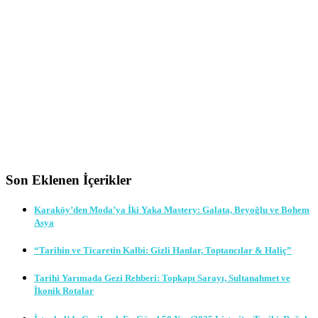
Son Eklenen İçerikler
Karaköy’den Moda’ya İki Yaka Mastery: Galata, Beyoğlu ve Bohem
Asya
“Tarihin ve Ticaretin Kalbi: Gizli Hanlar, Toptancılar & Haliç”
Tarihi Yarımada Gezi Rehberi: Topkapı Sarayı, Sultanahmet ve
İkonik Rotalar