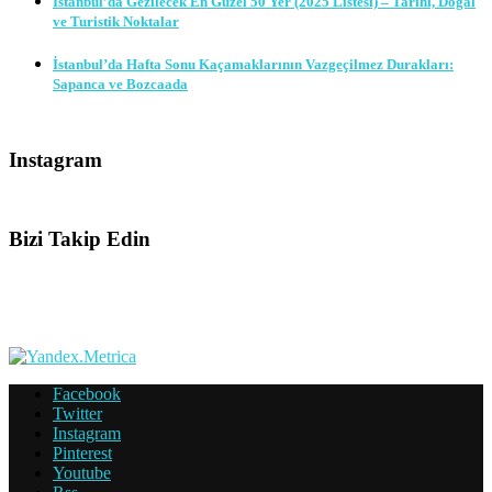
İstanbul’da Gezilecek En Güzel 50 Yer (2025 Listesi) – Tarihi, Doğal
ve Turistik Noktalar
İstanbul’da Hafta Sonu Kaçamaklarının Vazgeçilmez Durakları:
Sapanca ve Bozcaada
Instagram
Bizi Takip Edin
Facebook
Twitter
Instagram
Pinterest
Youtube