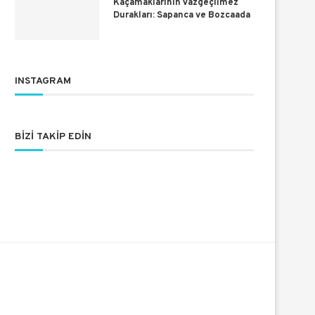
Kaçamaklarının Vazgeçilmez
Durakları: Sapanca ve Bozcaada
INSTAGRAM
BIZI TAKIP EDIN