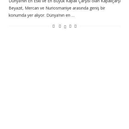
Dünya’nın En Eski ve En Büyük Kapalı Çarşısı olan Kapalıçarşı
Beyazıt, Mercan ve Nuriosmaniye arasında geniş bir
konumda yer alıyor. Dünya’nın en …