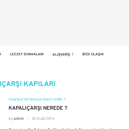
H
LEZZET DURAKLARI
BIZE ULAŞIN
ALIŞVERIŞ
IÇARŞI KAPILARI
İstanbul'da Nereye Nasıl Gidilir ?
KAPALIÇARŞI NEREDE ?
by
admin
28 Ocak 2014