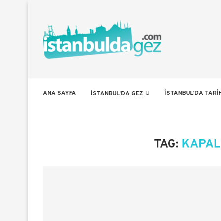
ANA SAYFA
İSTANBUL’DA TARI
İSTANBUL’DA GEZ
TAG:
KAPAL