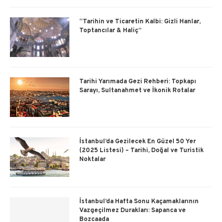
“Tarihin ve Ticaretin Kalbi: Gizli Hanlar,
Toptancılar & Haliç”
Tarihi Yarımada Gezi Rehberi: Topkapı
Sarayı, Sultanahmet ve İkonik Rotalar
İstanbul’da Gezilecek En Güzel 50 Yer
(2025 Listesi) – Tarihi, Doğal ve Turistik
Noktalar
İstanbul’da Hafta Sonu Kaçamaklarının
Vazgeçilmez Durakları: Sapanca ve
Bozcaada