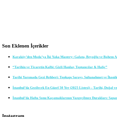
Son Eklenen İçerikler
Karaköy’den Moda’ya İki Yaka Mastery: Galata, Beyoğlu ve Bohem A
“Tarihin ve Ticaretin Kalbi: Gizli Hanlar, Toptancılar & Haliç”
Tarihi Yarımada Gezi Rehberi: Topkapı Sarayı, Sultanahmet ve İkoni
İstanbul’da Gezilecek En Güzel 50 Yer (2025 Listesi) – Tarihi, Doğal v
İstanbul’da Hafta Sonu Kaçamaklarının Vazgeçilmez Durakları: Sapa
Instagram