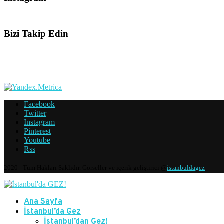
Bizi Takip Edin
Facebook
Twitter
Instagram
Pinterest
Youtube
Rss
2020 - Tüm Hakları Saklıdır. Görseller ve içerik geliştirici @
istanbuldagez
Ana Sayfa
İstanbul’da Gez
İstanbul’dan Gez!