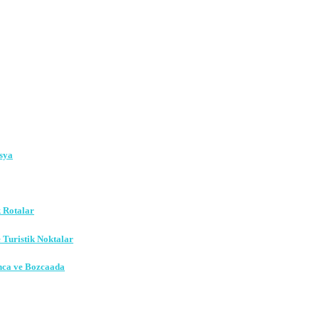
sya
k Rotalar
e Turistik Noktalar
nca ve Bozcaada