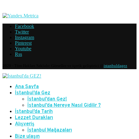
Facebook
Twitter
Instagram
Pinterest
Youtube
Rss
2020 - Tüm Hakları Saklıdır. Görseller ve içerik geliştirici @
istanbuldagez
Ana Sayfa
İstanbul’da Gez
İstanbul’dan Gez!
İstanbul’da Nereye Nasıl Gidilir ?
İstanbul’da Tarih
Lezzet Durakları
Alışveriş
İstanbul Mağazaları
Bize ulaşın