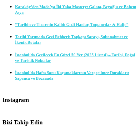
Karaköy’den Moda’ya İki Yaka Mastery: Galata, Beyoğlu ve Bohem
Asya
“Tarihin ve Ticaretin Kalbi: Gizli Hanlar, Toptancılar & Haliç”
Tarihi Yarımada Gezi Rehberi: Topkapı Sarayı, Sultanahmet ve
İkonik Rotalar
İstanbul’da Gezilecek En Güzel 50 Yer (2025 Listesi) – Tarihi, Doğal
ve Turistik Noktalar
İstanbul’da Hafta Sonu Kaçamaklarının Vazgeçilmez Durakları:
Sapanca ve Bozcaada
Instagram
Bizi Takip Edin