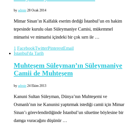
by
admin
28 Ocak 2014
Mimar Sinan’ın Kalfalık eserim dediği İstanbul’un en hakim
tepesinde kurulu olan Süleymaniye Camisi, mükemmel
mimarisi ve mimarisi içindeki bir çok sırrı ile …
1
Facebook
Twitter
Pinterest
Email
İstanbul'da Tarih
Muhteşem Süleyman’ın Süleymaniye
Camii de Muhteşem
by
admin
24 Ekim 2013
Kanuni Sultan Süleyman, Dünya’nın Muhteşemi ve
Osmanlı’nın ise Kanunisi yaptırmak istediği camii için Mimar
Sinan’ı görevlendirdiğinde İstanbul’un siluetine böylesine bir
damga vuracağını düşünür …