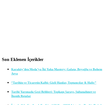
Son Eklenen İçerikler
Karaköy’den Moda’ya İki Yaka Mastery: Galata, Beyoğlu ve Bohem
Asya
“Tarihin ve Ticaretin Kalbi: Gizli Hanlar, Toptancılar & Haliç”
Tarihi Yarımada Gezi Rehberi: Topkapı Sarayı, Sultanahmet ve
İkonik Rotalar