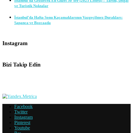
İstanbul’da Gezilecek En Güzel 50 Yer (2025 Listesi) – Tarihi, Doğal
ve Turistik Noktalar
İstanbul’da Hafta Sonu Kaçamaklarının Vazgeçilmez Durakları:
Sapanca ve Bozcaada
Instagram
Bizi Takip Edin
Facebook
Twitter
Instagram
Pinterest
Youtube