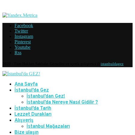
Facebook
Twitter
Instagram
Pinterest
Youtube
Rss
2020 - Tüm Hakları Saklıdır. Görseller ve içerik geliştirici @
istanbuldagez
Ana Sayfa
İstanbul’da Gez
İstanbul’dan Gez!
İstanbul’da Nereye Nasıl Gidilir ?
İstanbul’da Tarih
Lezzet Durakları
Alışveriş
İstanbul Mağazaları
Bize ulaşın