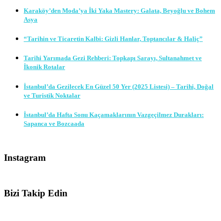
Karaköy’den Moda’ya İki Yaka Mastery: Galata, Beyoğlu ve Bohem
Asya
“Tarihin ve Ticaretin Kalbi: Gizli Hanlar, Toptancılar & Haliç”
Tarihi Yarımada Gezi Rehberi: Topkapı Sarayı, Sultanahmet ve
İkonik Rotalar
İstanbul’da Gezilecek En Güzel 50 Yer (2025 Listesi) – Tarihi, Doğal
ve Turistik Noktalar
İstanbul’da Hafta Sonu Kaçamaklarının Vazgeçilmez Durakları:
Sapanca ve Bozcaada
Instagram
Bizi Takip Edin