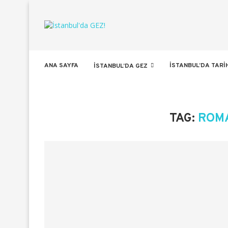
ANA SAYFA
İSTANBUL’DA TARI
İSTANBUL’DA GEZ
TAG:
ROM