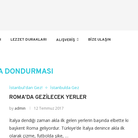
H
LEZZET DURAKLARI
BIZE ULAŞIN
ALIŞVERIŞ
A DONDURMASI
İstanbul'dan Gez!
İstanbulda Gez
ROMA’DA GEZİLECEK YERLER
by
admin
12 Temmuz 2017
İtalya dendiği zaman akla ilk gelen yerlerin başında elbette ki
başkent Roma geliyordur. Türkiye’de İtalya denince akla ilk
olarak çizme, futbolda şike, …