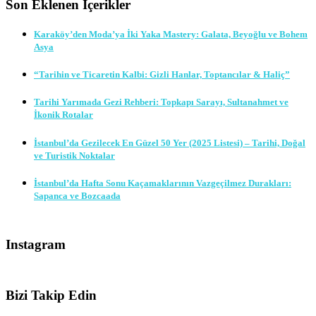
Son Eklenen İçerikler
Karaköy’den Moda’ya İki Yaka Mastery: Galata, Beyoğlu ve Bohem
Asya
“Tarihin ve Ticaretin Kalbi: Gizli Hanlar, Toptancılar & Haliç”
Tarihi Yarımada Gezi Rehberi: Topkapı Sarayı, Sultanahmet ve
İkonik Rotalar
İstanbul’da Gezilecek En Güzel 50 Yer (2025 Listesi) – Tarihi, Doğal
ve Turistik Noktalar
İstanbul’da Hafta Sonu Kaçamaklarının Vazgeçilmez Durakları:
Sapanca ve Bozcaada
Instagram
Bizi Takip Edin