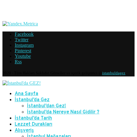
Facebook
Twitter
Instagram
Pinterest
Youtube
Rss
2020 - Tüm Hakları Saklıdır. Görseller ve içerik geliştirici @
istanbuldagez
Ana Sayfa
İstanbul’da Gez
İstanbul’dan Gez!
İstanbul’da Nereye Nasıl Gidilir ?
İstanbul’da Tarih
Lezzet Durakları
Alışveriş
İstanbul Mağazaları