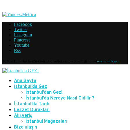
Facebook
Twitter
Instagram
Pinterest
Youtube
Rss
2020 - Tüm Hakları Saklıdır. Görseller ve içerik geliştirici @
istanbuldagez
Ana Sayfa
İstanbul’da Gez
İstanbul’dan Gez!
İstanbul’da Nereye Nasıl Gidilir ?
İstanbul’da Tarih
Lezzet Durakları
Alışveriş
İstanbul Mağazaları
Bize ulaşın