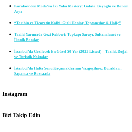
Karaköy’den Moda’ya İki Yaka Mastery: Galata, Beyoğlu ve Bohem
Asya
“Tarihin ve Ticaretin Kalbi: Gizli Hanlar, Toptancılar & Haliç”
Tarihi Yarımada Gezi Rehberi: Topkapı Sarayı, Sultanahmet ve
İkonik Rotalar
İstanbul’da Gezilecek En Güzel 50 Yer (2025 Listesi) – Tarihi, Doğal
ve Turistik Noktalar
İstanbul’da Hafta Sonu Kaçamaklarının Vazgeçilmez Durakları:
Sapanca ve Bozcaada
Instagram
Bizi Takip Edin