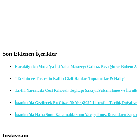
Son Eklenen İçerikler
Karaköy’den Moda’ya İki Yaka Mastery: Galata, Beyoğlu ve Bohem A
“Tarihin ve Ticaretin Kalbi: Gizli Hanlar, Toptancılar & Haliç”
Tarihi Yarımada Gezi Rehberi: Topkapı Sarayı, Sultanahmet ve İkoni
İstanbul’da Gezilecek En Güzel 50 Yer (2025 Listesi) – Tarihi, Doğal v
İstanbul’da Hafta Sonu Kaçamaklarının Vazgeçilmez Durakları: Sapa
Instagram