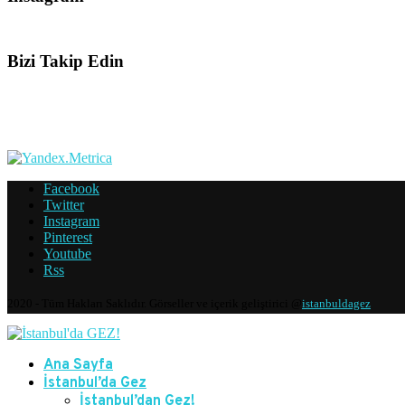
Bizi Takip Edin
Facebook
Twitter
Instagram
Pinterest
Youtube
Rss
2020 - Tüm Hakları Saklıdır. Görseller ve içerik geliştirici @
istanbuldagez
Ana Sayfa
İstanbul’da Gez
İstanbul’dan Gez!