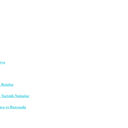
sya
k Rotalar
e Turistik Noktalar
nca ve Bozcaada