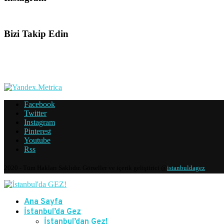
Bizi Takip Edin
Facebook
Twitter
Instagram
Pinterest
Youtube
Rss
2020 - Tüm Hakları Saklıdır. Görseller ve içerik geliştirici @
istanbuldagez
Ana Sayfa
İstanbul’da Gez
İstanbul’dan Gez!