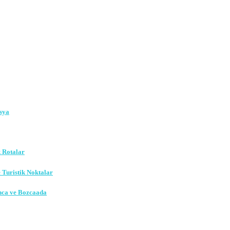
sya
k Rotalar
e Turistik Noktalar
nca ve Bozcaada