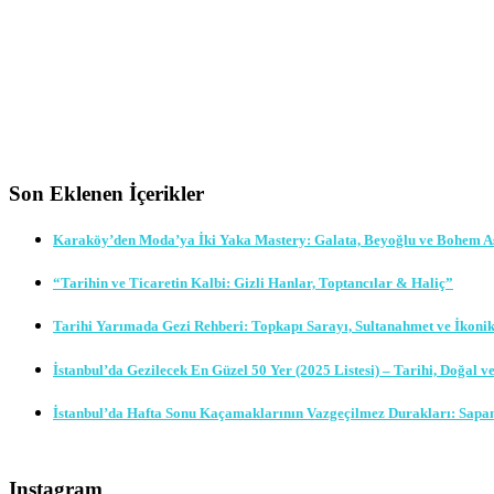
Son Eklenen İçerikler
Karaköy’den Moda’ya İki Yaka Mastery: Galata, Beyoğlu ve Bohem A
“Tarihin ve Ticaretin Kalbi: Gizli Hanlar, Toptancılar & Haliç”
Tarihi Yarımada Gezi Rehberi: Topkapı Sarayı, Sultanahmet ve İkoni
İstanbul’da Gezilecek En Güzel 50 Yer (2025 Listesi) – Tarihi, Doğal v
İstanbul’da Hafta Sonu Kaçamaklarının Vazgeçilmez Durakları: Sapa
Instagram