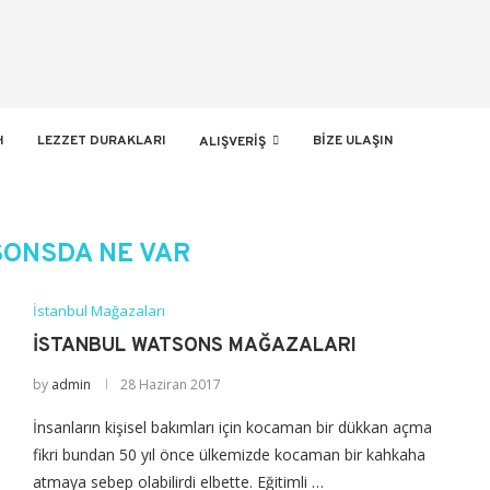
H
LEZZET DURAKLARI
BIZE ULAŞIN
ALIŞVERIŞ
ONSDA NE VAR
İstanbul Mağazaları
İSTANBUL WATSONS MAĞAZALARI
by
admin
28 Haziran 2017
İnsanların kişisel bakımları için kocaman bir dükkan açma
fikri bundan 50 yıl önce ülkemizde kocaman bir kahkaha
atmaya sebep olabilirdi elbette. Eğitimli …