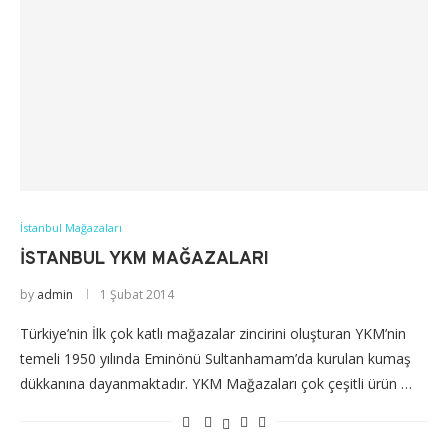
İstanbul Mağazaları
İSTANBUL YKM MAĞAZALARI
by
admin
1 Şubat 2014
Türkiye’nin İlk çok katlı mağazalar zincirini oluşturan YKM’nin
temeli 1950 yılında Eminönü Sultanhamam’da kurulan kumaş
dükkanına dayanmaktadır. YKM Mağazaları çok çeşitli ürün …