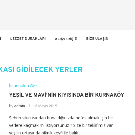
H
LEZZET DURAKLARI
BIZE ULAŞIN
ALIŞVERIŞ
ASI GIDILECEK YERLER
İstanbulda Gez
YEŞIL VE MAVI’NIN KIYISINDA BIR KURNAKÖY
by
admin
16 Mayıs 2015
Şehrin sıkıntısından bunaldığınızda nefes almak için bir
yerlere kaçmak mı istiyorsunuz ? Size bir teklifimiz var;
yeşilin ortasında piknik keyfi ile balık …