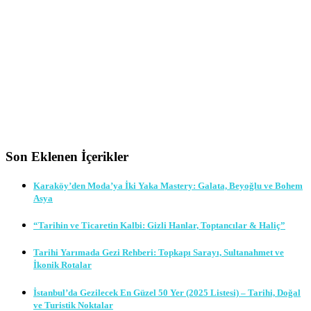
Son Eklenen İçerikler
Karaköy’den Moda’ya İki Yaka Mastery: Galata, Beyoğlu ve Bohem
Asya
“Tarihin ve Ticaretin Kalbi: Gizli Hanlar, Toptancılar & Haliç”
Tarihi Yarımada Gezi Rehberi: Topkapı Sarayı, Sultanahmet ve
İkonik Rotalar
İstanbul’da Gezilecek En Güzel 50 Yer (2025 Listesi) – Tarihi, Doğal
ve Turistik Noktalar