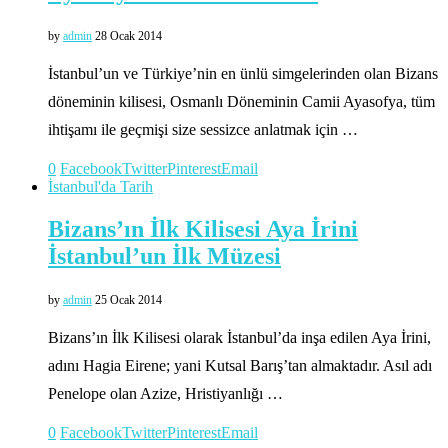
by
admin
28 Ocak 2014
İstanbul’un ve Türkiye’nin en ünlü simgelerinden olan Bizans
döneminin kilisesi, Osmanlı Döneminin Camii Ayasofya, tüm
ihtişamı ile geçmişi size sessizce anlatmak için …
0
Facebook
Twitter
Pinterest
Email
İstanbul'da Tarih
Bizans’ın İlk Kilisesi Aya İrini
İstanbul’un İlk Müzesi
by
admin
25 Ocak 2014
Bizans’ın İlk Kilisesi olarak İstanbul’da inşa edilen Aya İrini,
adını Hagia Eirene; yani Kutsal Barış’tan almaktadır. Asıl adı
Penelope olan Azize, Hristiyanlığı …
0
Facebook
Twitter
Pinterest
Email