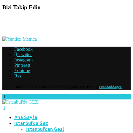
Bizi Takip Edin
Facebook
Twitter
Instagram
Pinterest
Youtube
Rss
2020 - Tüm Hakları Saklıdır. Görseller ve içerik geliştirici @
istanbuldagez
Ana Sayfa
İstanbul’da Gez
İstanbul’dan Gez!