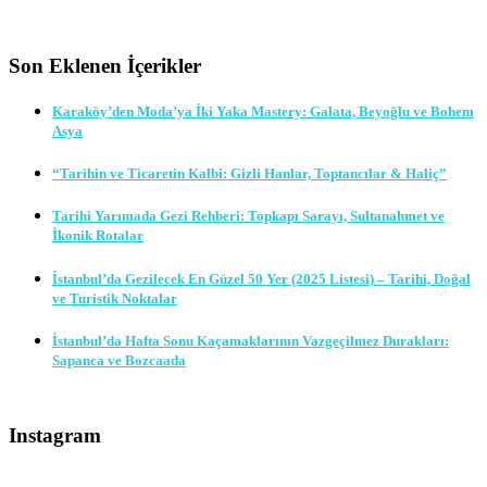
Son Eklenen İçerikler
Karaköy’den Moda’ya İki Yaka Mastery: Galata, Beyoğlu ve Bohem
Asya
“Tarihin ve Ticaretin Kalbi: Gizli Hanlar, Toptancılar & Haliç”
Tarihi Yarımada Gezi Rehberi: Topkapı Sarayı, Sultanahmet ve
İkonik Rotalar
İstanbul’da Gezilecek En Güzel 50 Yer (2025 Listesi) – Tarihi, Doğal
ve Turistik Noktalar
İstanbul’da Hafta Sonu Kaçamaklarının Vazgeçilmez Durakları:
Sapanca ve Bozcaada
Instagram