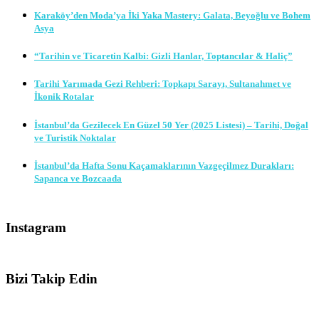
Karaköy’den Moda’ya İki Yaka Mastery: Galata, Beyoğlu ve Bohem
Asya
“Tarihin ve Ticaretin Kalbi: Gizli Hanlar, Toptancılar & Haliç”
Tarihi Yarımada Gezi Rehberi: Topkapı Sarayı, Sultanahmet ve
İkonik Rotalar
İstanbul’da Gezilecek En Güzel 50 Yer (2025 Listesi) – Tarihi, Doğal
ve Turistik Noktalar
İstanbul’da Hafta Sonu Kaçamaklarının Vazgeçilmez Durakları:
Sapanca ve Bozcaada
Instagram
Bizi Takip Edin