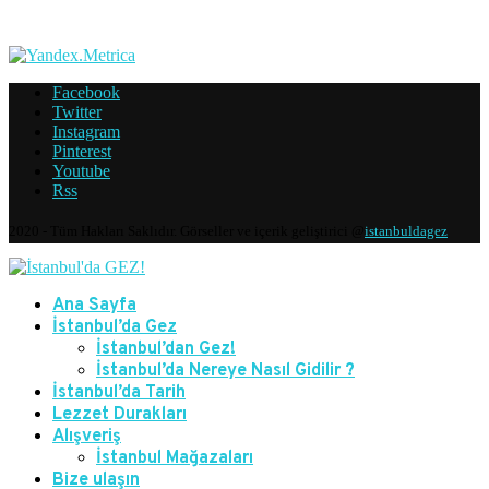
Facebook
Twitter
Instagram
Pinterest
Youtube
Rss
2020 - Tüm Hakları Saklıdır. Görseller ve içerik geliştirici @
istanbuldagez
Ana Sayfa
İstanbul’da Gez
İstanbul’dan Gez!
İstanbul’da Nereye Nasıl Gidilir ?
İstanbul’da Tarih
Lezzet Durakları
Alışveriş
İstanbul Mağazaları
Bize ulaşın