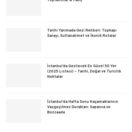
Toptancılar & Haliç”
Tarihi Yarımada Gezi Rehberi: Topkapı
Sarayı, Sultanahmet ve İkonik Rotalar
İstanbul’da Gezilecek En Güzel 50 Yer
(2025 Listesi) – Tarihi, Doğal ve Turistik
Noktalar
İstanbul’da Hafta Sonu Kaçamaklarının
Vazgeçilmez Durakları: Sapanca ve
Bozcaada