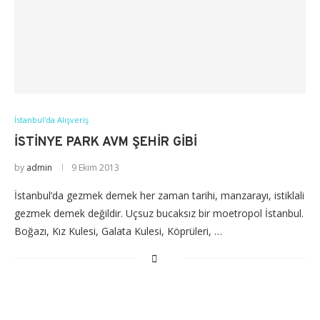
İstanbul'da Alışveriş
İSTINYE PARK AVM ŞEHIR GIBI
by
admin
9 Ekim 2013
İstanbul’da gezmek demek her zaman tarihi, manzarayı, istiklali
gezmek demek değildir. Uçsuz bucaksız bir moetropol İstanbul.
Boğazı, Kız Kulesi, Galata Kulesi, Köprüleri, …