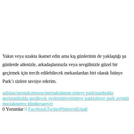
Yakın veya uzakta ikamet edin ama kış günlerinin de yaklaştığı şu
günlerde ailenizle, arkadaşlarınızla veya sevgilinizle güzel bir
geçirmek için tercih edilebilecek mekanlardan biri olarak İstinye
Park’ı sizlere tavsiye ederim.
adidas
cinemaksimum
cinemaksimum istinye park
istanbulda
gez
istanbulda gezilecek yerler
istinye
istinye park
istinye park avm
itü
maslak
metro itü
nike
sarıyer
0 Yorumlar
0
Facebook
Twitter
Pinterest
Email