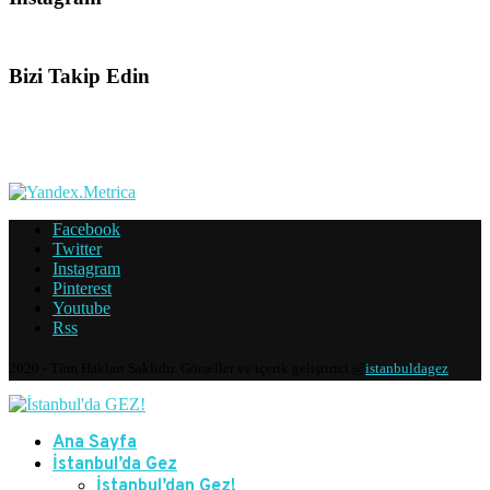
Bizi Takip Edin
Facebook
Twitter
Instagram
Pinterest
Youtube
Rss
2020 - Tüm Hakları Saklıdır. Görseller ve içerik geliştirici @
istanbuldagez
Ana Sayfa
İstanbul’da Gez
İstanbul’dan Gez!