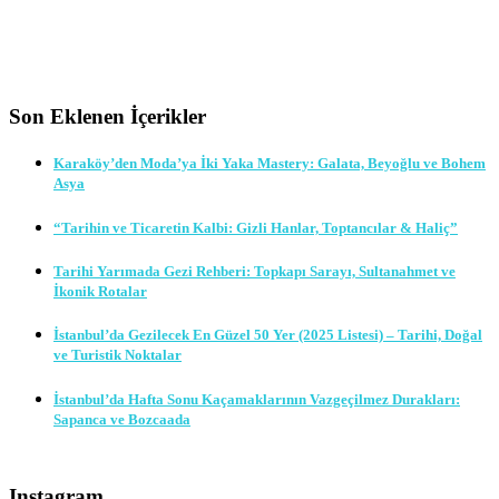
Son Eklenen İçerikler
Karaköy’den Moda’ya İki Yaka Mastery: Galata, Beyoğlu ve Bohem
Asya
“Tarihin ve Ticaretin Kalbi: Gizli Hanlar, Toptancılar & Haliç”
Tarihi Yarımada Gezi Rehberi: Topkapı Sarayı, Sultanahmet ve
İkonik Rotalar
İstanbul’da Gezilecek En Güzel 50 Yer (2025 Listesi) – Tarihi, Doğal
ve Turistik Noktalar
İstanbul’da Hafta Sonu Kaçamaklarının Vazgeçilmez Durakları:
Sapanca ve Bozcaada
Instagram