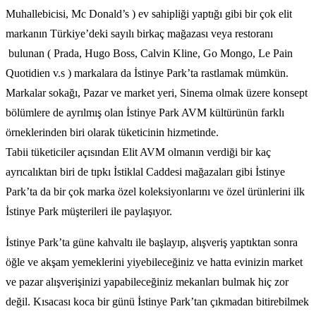
Muhallebicisi, Mc Donald’s ) ev sahipliği yaptığı gibi bir çok elit
markanın Türkiye’deki sayılı birkaç mağazası veya restoranı
bulunan ( Prada, Hugo Boss, Calvin Kline, Go Mongo, Le Pain
Quotidien v.s ) markalara da İstinye Park’ta rastlamak mümkün.
Markalar sokağı, Pazar ve market yeri, Sinema olmak üzere konsept
bölümlere de ayrılmış olan İstinye Park AVM kültürünün farklı
örneklerinden biri olarak tüketicinin hizmetinde.
Tabii tüketiciler açısından Elit AVM olmanın verdiği bir kaç
ayrıcalıktan biri de tıpkı İstiklal Caddesi mağazaları gibi İstinye
Park’ta da bir çok marka özel koleksiyonlarını ve özel ürünlerini ilk
İstinye Park müşterileri ile paylaşıyor.
İstinye Park’ta güne kahvaltı ile başlayıp, alışveriş yaptıktan sonra
öğle ve akşam yemeklerini yiyebileceğiniz ve hatta evinizin market
ve pazar alışverişinizi yapabileceğiniz mekanları bulmak hiç zor
değil. Kısacası koca bir günü İstinye Park’tan çıkmadan bitirebilmek