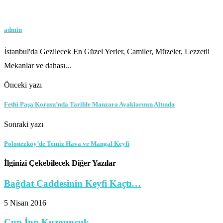
admin
İstanbul'da Gezilecek En Güzel Yerler, Camiler, Müzeler, Lezzetli
Mekanlar ve dahası...
Önceki yazı
Fethi Paşa Korusu’nda Tarihle Manzara Ayaklarının Altında
Sonraki yazı
Polonezköy’de Temiz Hava ve Mangal Keyfi
İlginizi Çekebilecek Diğer Yazılar
Bağdat Caddesinin Keyfi Kaçtı…
5 Nisan 2016
Cup İnn Kuzguncuk