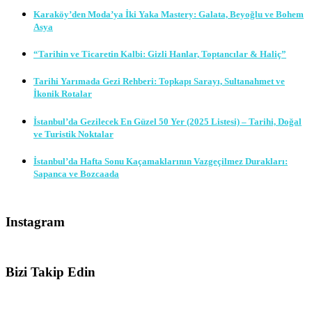
Karaköy’den Moda’ya İki Yaka Mastery: Galata, Beyoğlu ve Bohem
Asya
“Tarihin ve Ticaretin Kalbi: Gizli Hanlar, Toptancılar & Haliç”
Tarihi Yarımada Gezi Rehberi: Topkapı Sarayı, Sultanahmet ve
İkonik Rotalar
İstanbul’da Gezilecek En Güzel 50 Yer (2025 Listesi) – Tarihi, Doğal
ve Turistik Noktalar
İstanbul’da Hafta Sonu Kaçamaklarının Vazgeçilmez Durakları:
Sapanca ve Bozcaada
Instagram
Bizi Takip Edin