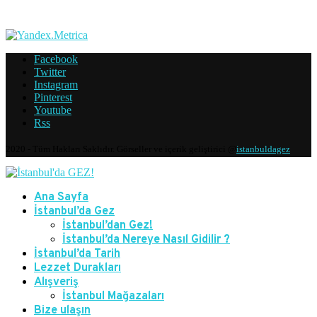
Facebook
Twitter
Instagram
Pinterest
Youtube
Rss
2020 - Tüm Hakları Saklıdır. Görseller ve içerik geliştirici @
istanbuldagez
Ana Sayfa
İstanbul’da Gez
İstanbul’dan Gez!
İstanbul’da Nereye Nasıl Gidilir ?
İstanbul’da Tarih
Lezzet Durakları
Alışveriş
İstanbul Mağazaları
Bize ulaşın