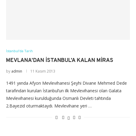
İstanbul'da Tarih
MEVLANA’DAN İSTANBUL’A KALAN MIRAS
by
admin
11 Kasım 2013
1491 yıında Afyon Mevlevihanesi Şeyhi Divane Mehmed Dede
tarafından kurulan İstanbul’un ilk Mevlevihanesi olan Galata
Mevlevihanesi kurulduğunda Osmanlı Devleti tahtında
2.Bayezid oturmaktaydı. Mevlevihane yeri …