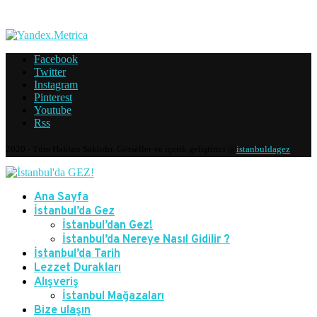
Facebook
Twitter
Instagram
Pinterest
Youtube
Rss
2020 - Tüm Hakları Saklıdır. Görseller ve içerik geliştirici @
istanbuldagez
Ana Sayfa
İstanbul’da Gez
İstanbul’dan Gez!
İstanbul’da Nereye Nasıl Gidilir ?
İstanbul’da Tarih
Lezzet Durakları
Alışveriş
İstanbul Mağazaları
Bize ulaşın