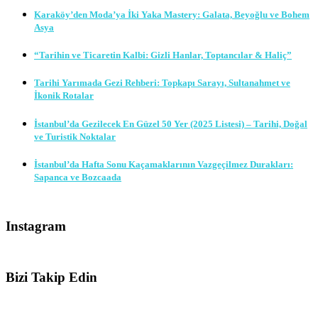
Karaköy’den Moda’ya İki Yaka Mastery: Galata, Beyoğlu ve Bohem
Asya
“Tarihin ve Ticaretin Kalbi: Gizli Hanlar, Toptancılar & Haliç”
Tarihi Yarımada Gezi Rehberi: Topkapı Sarayı, Sultanahmet ve
İkonik Rotalar
İstanbul’da Gezilecek En Güzel 50 Yer (2025 Listesi) – Tarihi, Doğal
ve Turistik Noktalar
İstanbul’da Hafta Sonu Kaçamaklarının Vazgeçilmez Durakları:
Sapanca ve Bozcaada
Instagram
Bizi Takip Edin