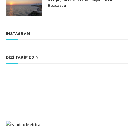
Vazgeçilmez Durakları: Sapanca ve
Bozcaada
INSTAGRAM
BIZI TAKIP EDIN