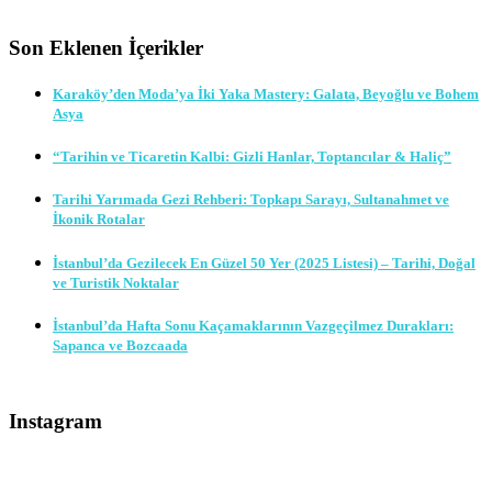
Son Eklenen İçerikler
Karaköy’den Moda’ya İki Yaka Mastery: Galata, Beyoğlu ve Bohem
Asya
“Tarihin ve Ticaretin Kalbi: Gizli Hanlar, Toptancılar & Haliç”
Tarihi Yarımada Gezi Rehberi: Topkapı Sarayı, Sultanahmet ve
İkonik Rotalar
İstanbul’da Gezilecek En Güzel 50 Yer (2025 Listesi) – Tarihi, Doğal
ve Turistik Noktalar
İstanbul’da Hafta Sonu Kaçamaklarının Vazgeçilmez Durakları:
Sapanca ve Bozcaada
Instagram