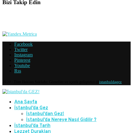
Bizi Takip Edin
Facebook
Twitter
Instagram
Pinterest
Youtube
Rss
2020 - Tüm Hakları Saklıdır. Görseller ve içerik geliştirici @
istanbuldagez
Ana Sayfa
İstanbul’da Gez
İstanbul’dan Gez!
İstanbul’da Nereye Nasıl Gidilir ?
İstanbul’da Tarih
Lezzet Durakları