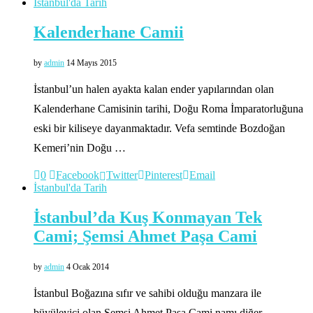
İstanbul'da Tarih
Kalenderhane Camii
by
admin
14 Mayıs 2015
İstanbul’un halen ayakta kalan ender yapılarından olan
Kalenderhane Camisinin tarihi, Doğu Roma İmparatorluğuna
eski bir kiliseye dayanmaktadır. Vefa semtinde Bozdoğan
Kemeri’nin Doğu …
0
Facebook
Twitter
Pinterest
Email
İstanbul'da Tarih
İstanbul’da Kuş Konmayan Tek
Cami; Şemsi Ahmet Paşa Cami
by
admin
4 Ocak 2014
İstanbul Boğazına sıfır ve sahibi olduğu manzara ile
büyüleyici olan Şemsi Ahmet Paşa Cami namı diğer