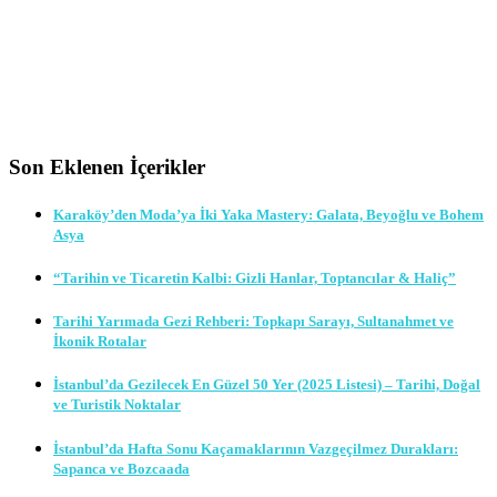
Son Eklenen İçerikler
Karaköy’den Moda’ya İki Yaka Mastery: Galata, Beyoğlu ve Bohem
Asya
“Tarihin ve Ticaretin Kalbi: Gizli Hanlar, Toptancılar & Haliç”
Tarihi Yarımada Gezi Rehberi: Topkapı Sarayı, Sultanahmet ve
İkonik Rotalar
İstanbul’da Gezilecek En Güzel 50 Yer (2025 Listesi) – Tarihi, Doğal
ve Turistik Noktalar
İstanbul’da Hafta Sonu Kaçamaklarının Vazgeçilmez Durakları:
Sapanca ve Bozcaada