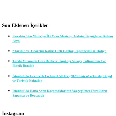
Son Eklenen İçerikler
Karaköy’den Moda’ya İki Yaka Mastery: Galata, Beyoğlu ve Bohem
Asya
“Tarihin ve Ticaretin Kalbi: Gizli Hanlar, Toptancılar & Haliç”
Tarihi Yarımada Gezi Rehberi: Topkapı Sarayı, Sultanahmet ve
İkonik Rotalar
İstanbul’da Gezilecek En Güzel 50 Yer (2025 Listesi) – Tarihi, Doğal
ve Turistik Noktalar
İstanbul’da Hafta Sonu Kaçamaklarının Vazgeçilmez Durakları:
Sapanca ve Bozcaada
Instagram