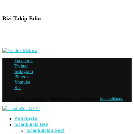
Bizi Takip Edin
Facebook
Twitter
Instagram
Pinterest
Youtube
Rss
2020 - Tüm Hakları Saklıdır. Görseller ve içerik geliştirici @
istanbuldagez
Ana Sayfa
İstanbul’da Gez
İstanbul’dan Gez!