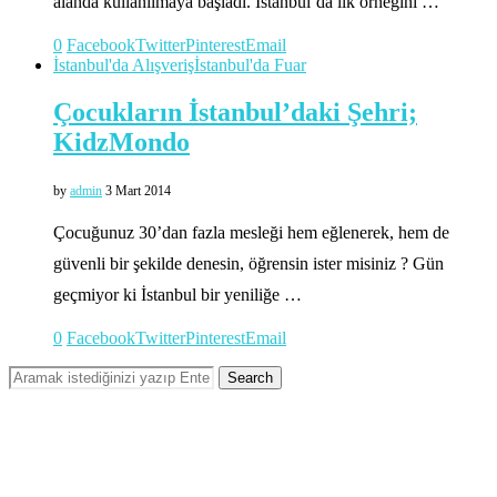
alanda kullanılmaya başladı. İstanbul’da ilk örneğini …
0
Facebook
Twitter
Pinterest
Email
İstanbul'da Alışveriş
İstanbul'da Fuar
Çocukların İstanbul’daki Şehri;
KidzMondo
by
admin
3 Mart 2014
Çocuğunuz 30’dan fazla mesleği hem eğlenerek, hem de
güvenli bir şekilde denesin, öğrensin ister misiniz ? Gün
geçmiyor ki İstanbul bir yeniliğe …
0
Facebook
Twitter
Pinterest
Email