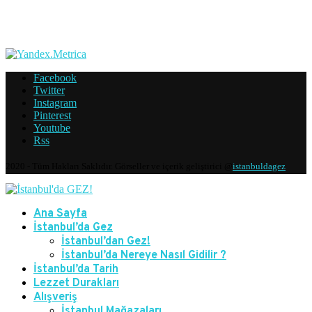
Facebook
Twitter
Instagram
Pinterest
Youtube
Rss
2020 - Tüm Hakları Saklıdır. Görseller ve içerik geliştirici @
istanbuldagez
Ana Sayfa
İstanbul’da Gez
İstanbul’dan Gez!
İstanbul’da Nereye Nasıl Gidilir ?
İstanbul’da Tarih
Lezzet Durakları
Alışveriş
İstanbul Mağazaları