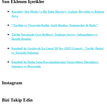
Son Eklenen İçerikler
Karaköy’den Moda’ya İki Yaka Mastery: Galata, Beyoğlu ve Bohem
Asya
“Tarihin ve Ticaretin Kalbi: Gizli Hanlar, Toptancılar & Haliç”
Tarihi Yarımada Gezi Rehberi: Topkapı Sarayı, Sultanahmet ve
İkonik Rotalar
İstanbul’da Gezilecek En Güzel 50 Yer (2025 Listesi) – Tarihi, Doğal
ve Turistik Noktalar
İstanbul’da Hafta Sonu Kaçamaklarının Vazgeçilmez Durakları:
Sapanca ve Bozcaada
Instagram
Bizi Takip Edin