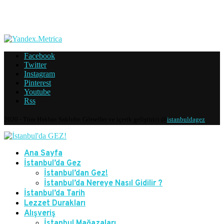
Facebook
Twitter
Instagram
Pinterest
Youtube
Rss
2020 - Tüm Hakları Saklıdır. Görseller ve içerik geliştirici @
istanbuldagez
Ana Sayfa
İstanbul’da Gez
İstanbul’dan Gez!
İstanbul’da Nereye Nasıl Gidilir ?
İstanbul’da Tarih
Lezzet Durakları
Alışveriş
İstanbul Mağazaları