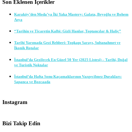
Son Eklenen İçerikler
Karaköy’den Moda’ya İki Yaka Mastery: Galata, Beyoğlu ve Bohem
Asya
“Tarihin ve Ticaretin Kalbi: Gizli Hanlar, Toptancılar & Haliç”
Tarihi Yarımada Gezi Rehberi: Topkapı Sarayı, Sultanahmet ve
İkonik Rotalar
İstanbul’da Gezilecek En Güzel 50 Yer (2025 Listesi) – Tarihi, Doğal
ve Turistik Noktalar
İstanbul’da Hafta Sonu Kaçamaklarının Vazgeçilmez Durakları:
Sapanca ve Bozcaada
Instagram
Bizi Takip Edin