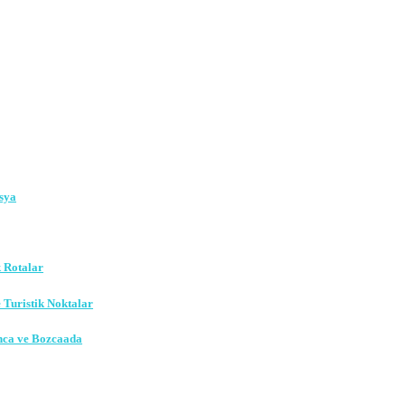
sya
k Rotalar
e Turistik Noktalar
nca ve Bozcaada