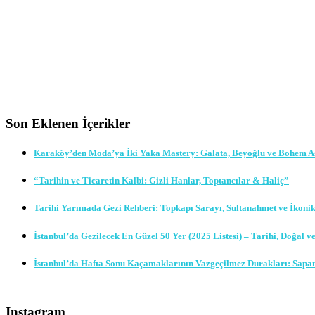
Son Eklenen İçerikler
Karaköy’den Moda’ya İki Yaka Mastery: Galata, Beyoğlu ve Bohem A
“Tarihin ve Ticaretin Kalbi: Gizli Hanlar, Toptancılar & Haliç”
Tarihi Yarımada Gezi Rehberi: Topkapı Sarayı, Sultanahmet ve İkoni
İstanbul’da Gezilecek En Güzel 50 Yer (2025 Listesi) – Tarihi, Doğal v
İstanbul’da Hafta Sonu Kaçamaklarının Vazgeçilmez Durakları: Sapa
Instagram