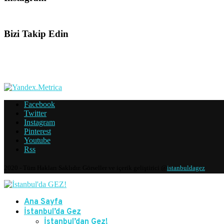
Bizi Takip Edin
Facebook
Twitter
Instagram
Pinterest
Youtube
Rss
2020 - Tüm Hakları Saklıdır. Görseller ve içerik geliştirici @
istanbuldagez
Ana Sayfa
İstanbul’da Gez
İstanbul’dan Gez!