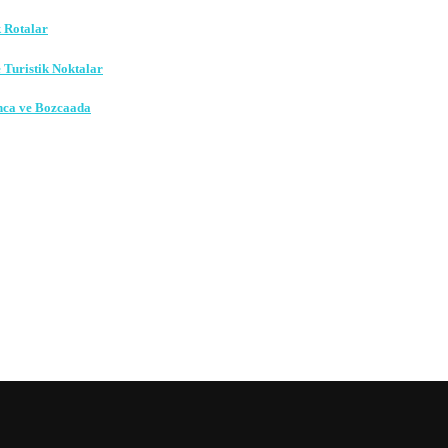
k Rotalar
e Turistik Noktalar
nca ve Bozcaada