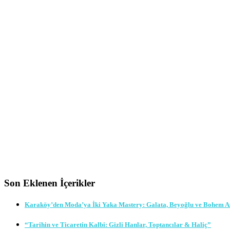
Son Eklenen İçerikler
Karaköy’den Moda’ya İki Yaka Mastery: Galata, Beyoğlu ve Bohem A
“Tarihin ve Ticaretin Kalbi: Gizli Hanlar, Toptancılar & Haliç”