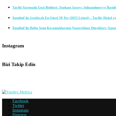
Tarihi Yarımada Gezi Rehberi: Topkapı Sarayı, Sultanahmet ve İkoni
İstanbul’da Gezilecek En Güzel 50 Yer (2025 Listesi) – Tarihi, Doğal v
İstanbul’da Hafta Sonu Kaçamaklarının Vazgeçilmez Durakları: Sapa
Instagram
Bizi Takip Edin
Facebook
Twitter
Instagram
Pinterest