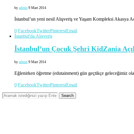
by
admin
9 Mart 2014
İstanbul’un yeni nesil Alışveriş ve Yaşam Kompleksi Akasya A
0
Facebook
Twitter
Pinterest
Email
İstanbul'da Alışveriş
İstanbul’un Çocuk Şehri KidZania Açıl
by
admin
9 Mart 2014
Eğlenirken öğretme (edutainment) gün geçtikçe geleceğimiz olan 
0
Facebook
Twitter
Pinterest
Email