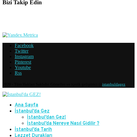
Bizi Takip Edin
Facebook
Twitter
Instagram
Pinterest
Youtube
Rss
2020 - Tüm Hakları Saklıdır. Görseller ve içerik geliştirici @
istanbuldagez
Ana Sayfa
İstanbul’da Gez
İstanbul’dan Gez!
İstanbul’da Nereye Nasıl Gidilir ?
İstanbul’da Tarih
Lezzet Durakları