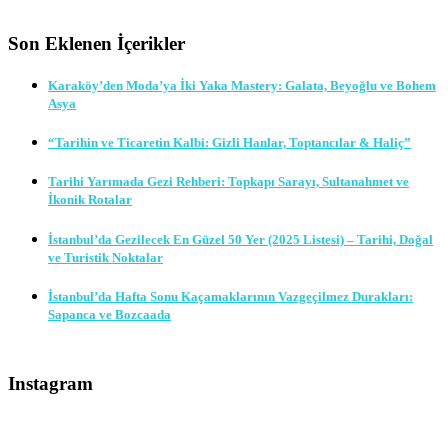
Son Eklenen İçerikler
Karaköy’den Moda’ya İki Yaka Mastery: Galata, Beyoğlu ve Bohem
Asya
“Tarihin ve Ticaretin Kalbi: Gizli Hanlar, Toptancılar & Haliç”
Tarihi Yarımada Gezi Rehberi: Topkapı Sarayı, Sultanahmet ve
İkonik Rotalar
İstanbul’da Gezilecek En Güzel 50 Yer (2025 Listesi) – Tarihi, Doğal
ve Turistik Noktalar
İstanbul’da Hafta Sonu Kaçamaklarının Vazgeçilmez Durakları:
Sapanca ve Bozcaada
Instagram