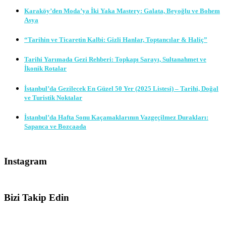
Karaköy’den Moda’ya İki Yaka Mastery: Galata, Beyoğlu ve Bohem
Asya
“Tarihin ve Ticaretin Kalbi: Gizli Hanlar, Toptancılar & Haliç”
Tarihi Yarımada Gezi Rehberi: Topkapı Sarayı, Sultanahmet ve
İkonik Rotalar
İstanbul’da Gezilecek En Güzel 50 Yer (2025 Listesi) – Tarihi, Doğal
ve Turistik Noktalar
İstanbul’da Hafta Sonu Kaçamaklarının Vazgeçilmez Durakları:
Sapanca ve Bozcaada
Instagram
Bizi Takip Edin