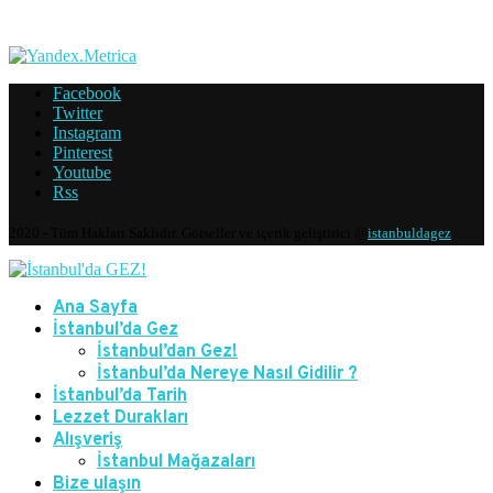
Facebook
Twitter
Instagram
Pinterest
Youtube
Rss
2020 - Tüm Hakları Saklıdır. Görseller ve içerik geliştirici @
istanbuldagez
Ana Sayfa
İstanbul’da Gez
İstanbul’dan Gez!
İstanbul’da Nereye Nasıl Gidilir ?
İstanbul’da Tarih
Lezzet Durakları
Alışveriş
İstanbul Mağazaları
Bize ulaşın