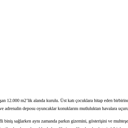
n 12.000 m2’lik alanda kurulu. Üst katı çocuklara hitap eden birbirind
i ve adrenalin deposu oyuncaklar konuklarını mutluluktan havalara uçur
 biniş sağlarken aynı zamanda parkın gizemini, gösterişini ve muhteşem 