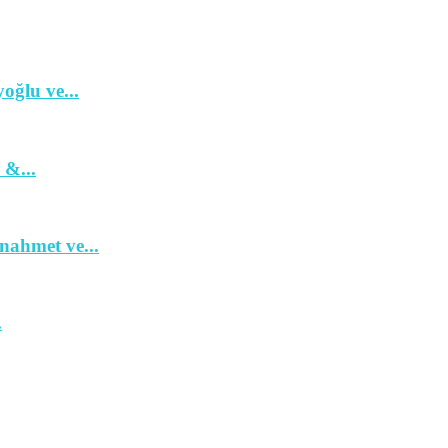
ğlu ve...
 &...
nahmet ve...
.