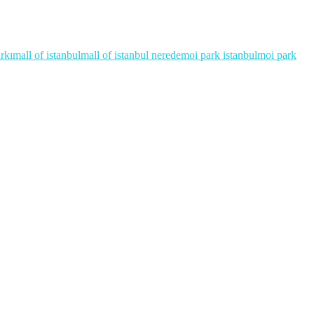
rkı
mall of istanbul
mall of istanbul nerede
moi park istanbul
moi park