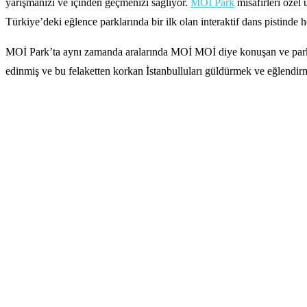
yarışmanızı ve içinden geçmenizi sağlıyor.
MOİ Park
misafirleri özel 
Türkiye’deki eğlence parklarında bir ilk olan interaktif dans pistinde h
MOİ Park’ta aynı zamanda aralarında MOİ MOİ diye konuşan ve parka d
edinmiş ve bu felaketten korkan İstanbulluları güldürmek ve eğlendirmek