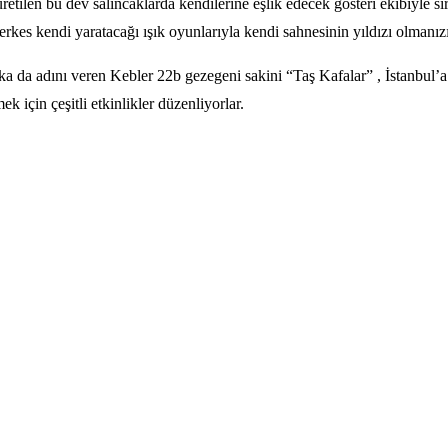
üretilen bu dev salıncaklarda kendilerine eşlik edecek gösteri ekibiyle s
erkes kendi yaratacağı ışık oyunlarıyla kendi sahnesinin yıldızı olmanızı
a adını veren Kebler 22b gezegeni sakini “Taş Kafalar” , İstanbul’a ç
 için çeşitli etkinlikler düzenliyorlar.