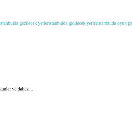
istanbulda gezilecek yerler
istanbulda gidilecek yerler
istanbulda oyun pa
anlar ve dahası...