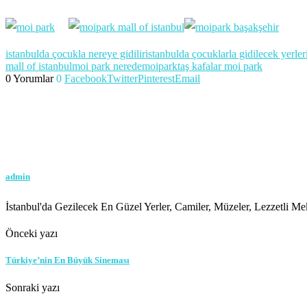
istanbulda çocukla nereye gidilir
istanbulda çocuklarla gidilecek yerler
mall of istanbul
moi park nerede
moipark
taş kafalar moi park
0 Yorumlar
0
Facebook
Twitter
Pinterest
Email
admin
İstanbul'da Gezilecek En Güzel Yerler, Camiler, Müzeler, Lezzetli Mek
Önceki yazı
Türkiye’nin En Büyük Sineması
Sonraki yazı