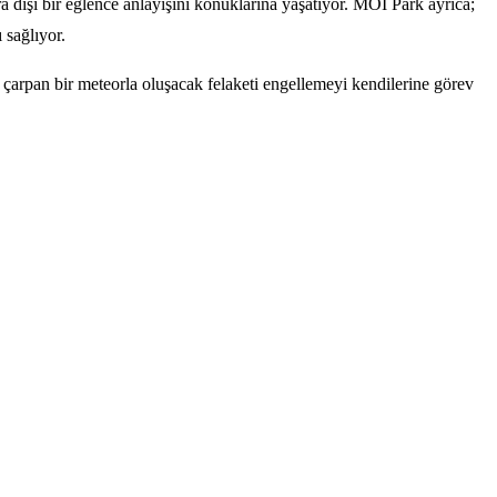
ıra dışı bir eğlence anlayışını konuklarına yaşatıyor. MOİ Park ayrıca;
 sağlıyor.
arpan bir meteorla oluşacak felaketi engellemeyi kendilerine görev