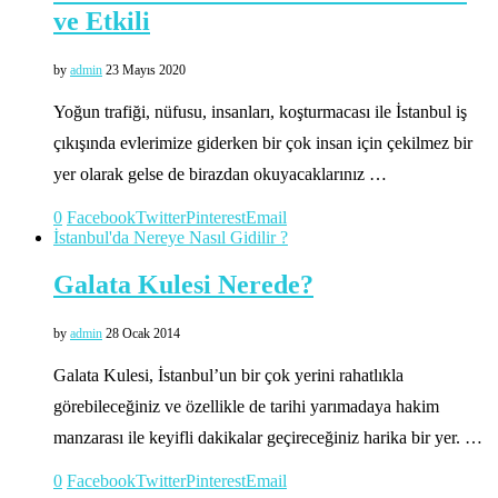
ve Etkili
by
admin
23 Mayıs 2020
Yoğun trafiği, nüfusu, insanları, koşturmacası ile İstanbul iş
çıkışında evlerimize giderken bir çok insan için çekilmez bir
yer olarak gelse de birazdan okuyacaklarınız …
0
Facebook
Twitter
Pinterest
Email
İstanbul'da Nereye Nasıl Gidilir ?
Galata Kulesi Nerede?
by
admin
28 Ocak 2014
Galata Kulesi, İstanbul’un bir çok yerini rahatlıkla
görebileceğiniz ve özellikle de tarihi yarımadaya hakim
manzarası ile keyifli dakikalar geçireceğiniz harika bir yer. …
0
Facebook
Twitter
Pinterest
Email