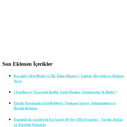
Son Eklenen İçerikler
Karaköy’den Moda’ya İki Yaka Mastery: Galata, Beyoğlu ve Bohem
Asya
“Tarihin ve Ticaretin Kalbi: Gizli Hanlar, Toptancılar & Haliç”
Tarihi Yarımada Gezi Rehberi: Topkapı Sarayı, Sultanahmet ve
İkonik Rotalar
İstanbul’da Gezilecek En Güzel 50 Yer (2025 Listesi) – Tarihi, Doğal
ve Turistik Noktalar