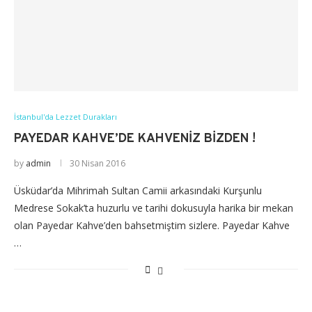
İstanbul'da Lezzet Durakları
PAYEDAR KAHVE’DE KAHVENIZ BIZDEN !
by
admin
30 Nisan 2016
Üsküdar’da Mihrimah Sultan Camii arkasındaki Kurşunlu
Medrese Sokak’ta huzurlu ve tarihi dokusuyla harika bir mekan
olan Payedar Kahve’den bahsetmiştim sizlere. Payedar Kahve
…