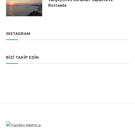
Vazgeçilmez Durakları: Sapanca ve
Bozcaada
INSTAGRAM
BIZI TAKIP EDIN