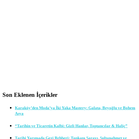
Son Eklenen İçerikler
Karaköy’den Moda’ya İki Yaka Mastery: Galata, Beyoğlu ve Bohem
Asya
“Tarihin ve Ticaretin Kalbi: Gizli Hanlar, Toptancılar & Haliç”
Tarihi Yarımada Gezi Rehberi: Topkapı Sarayı, Sultanahmet ve