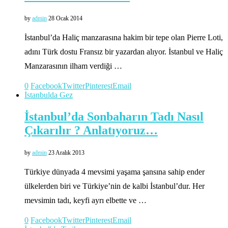
by
admin
28 Ocak 2014
İstanbul’da Haliç manzarasına hakim bir tepe olan Pierre Loti,
adını Türk dostu Fransız bir yazardan alıyor. İstanbul ve Haliç
Manzarasının ilham verdiği …
0
Facebook
Twitter
Pinterest
Email
İstanbulda Gez
İstanbul’da Sonbaharın Tadı Nasıl
Çıkarılır ? Anlatıyoruz…
by
admin
23 Aralık 2013
Türkiye dünyada 4 mevsimi yaşama şansına sahip ender
ülkelerden biri ve Türkiye’nin de kalbi İstanbul’dur. Her
mevsimin tadı, keyfi ayrı elbette ve …
0
Facebook
Twitter
Pinterest
Email