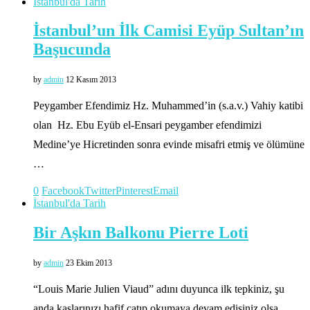
İstanbul'da Tarih
İstanbul’un İlk Camisi Eyüp Sultan’ın
Başucunda
by
admin
12 Kasım 2013
Peygamber Efendimiz Hz. Muhammed’in (s.a.v.) Vahiy katibi
olan Hz. Ebu Eyüb el-Ensari peygamber efendimizi
Medine’ye Hicretinden sonra evinde misafri etmiş ve ölümüne
…
0
Facebook
Twitter
Pinterest
Email
İstanbul'da Tarih
Bir Aşkın Balkonu Pierre Loti
by
admin
23 Ekim 2013
“Louis Marie Julien Viaud” adını duyunca ilk tepkiniz, şu
anda kaşlarınızı hafif çatıp okumaya devam edişiniz olsa