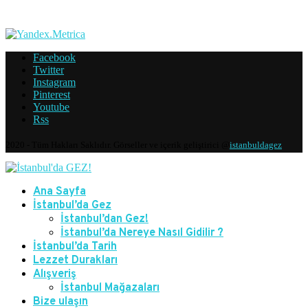
Facebook
Twitter
Instagram
Pinterest
Youtube
Rss
2020 - Tüm Hakları Saklıdır. Görseller ve içerik geliştirici @
istanbuldagez
Ana Sayfa
İstanbul’da Gez
İstanbul’dan Gez!
İstanbul’da Nereye Nasıl Gidilir ?
İstanbul’da Tarih
Lezzet Durakları
Alışveriş
İstanbul Mağazaları
Bize ulaşın