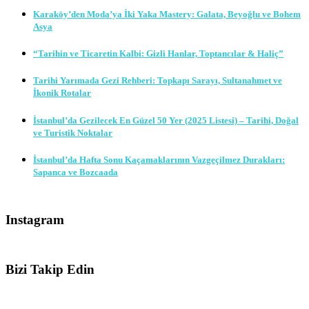
Karaköy’den Moda’ya İki Yaka Mastery: Galata, Beyoğlu ve Bohem
Asya
“Tarihin ve Ticaretin Kalbi: Gizli Hanlar, Toptancılar & Haliç”
Tarihi Yarımada Gezi Rehberi: Topkapı Sarayı, Sultanahmet ve
İkonik Rotalar
İstanbul’da Gezilecek En Güzel 50 Yer (2025 Listesi) – Tarihi, Doğal
ve Turistik Noktalar
İstanbul’da Hafta Sonu Kaçamaklarının Vazgeçilmez Durakları:
Sapanca ve Bozcaada
Instagram
Bizi Takip Edin