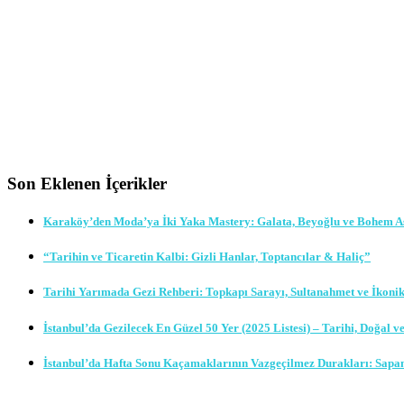
Son Eklenen İçerikler
Karaköy’den Moda’ya İki Yaka Mastery: Galata, Beyoğlu ve Bohem A
“Tarihin ve Ticaretin Kalbi: Gizli Hanlar, Toptancılar & Haliç”
Tarihi Yarımada Gezi Rehberi: Topkapı Sarayı, Sultanahmet ve İkoni
İstanbul’da Gezilecek En Güzel 50 Yer (2025 Listesi) – Tarihi, Doğal v
İstanbul’da Hafta Sonu Kaçamaklarının Vazgeçilmez Durakları: Sapa