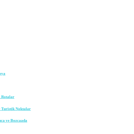
sya
k Rotalar
e Turistik Noktalar
nca ve Bozcaada