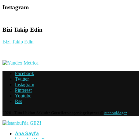
Instagram
Bizi Takip Edin
Bizi Takip Edin
Facebook
Twitter
Instagram
Pinterest
Youtube
Rss
2020 - Tüm Hakları Saklıdır. Görseller ve içerik geliştirici @
istanbuldagez
Ana Sayfa