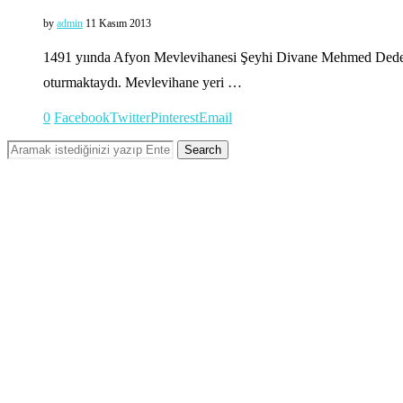
by
admin
11 Kasım 2013
1491 yıında Afyon Mevlevihanesi Şeyhi Divane Mehmed Dede ta
oturmaktaydı. Mevlevihane yeri …
0
Facebook
Twitter
Pinterest
Email